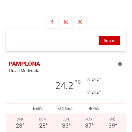
Buscar
PAMPLONA
Lluvia Moderada
°
24.2
°
C
24.2
°
24.2
60%
2.3m/s
46%
SÁB
DOM
LUN
MAR
MIÉ
23
°
28
°
33
°
37
°
39
°