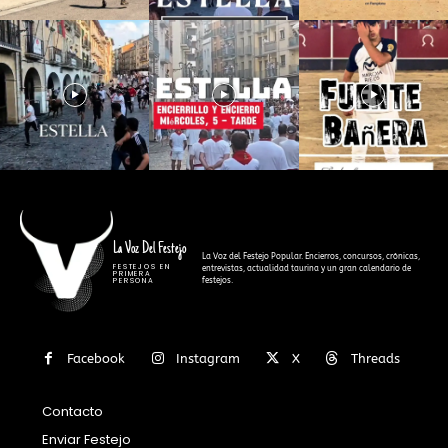
La Voz Del Festejo
La Voz del Festejo Popular. Encierros, concursos, crónicas,
FESTEJOS EN
entrevistas, actualidad taurina y un gran calendario de
PRIMERA
festejos.
PERSONA
Facebook
Instagram
X
Threads
Contacto
Enviar Festejo