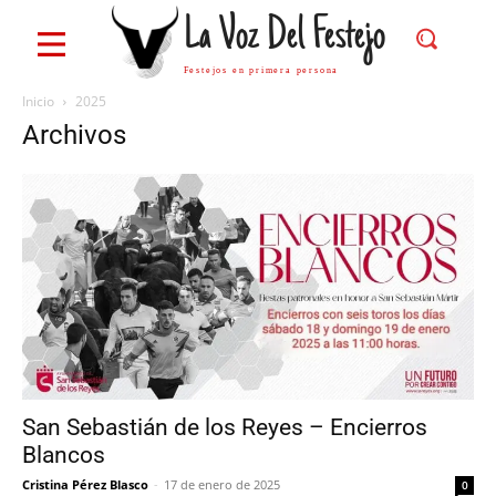
La Voz Del Festejo
Festejos en primera persona
Inicio
2025
Archivos
San Sebastián de los Reyes – Encierros
Blancos
Cristina Pérez Blasco
-
17 de enero de 2025
0