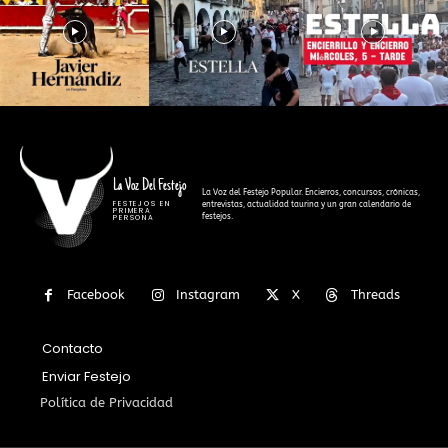
La Voz Del Festejo
La Voz del Festejo Popular. Encierros, concursos, crónicas,
FESTEJOS EN
entrevistas, actualidad taurina y un gran calendario de
PRIMERA
festejos.
PERSONA
Facebook
Instagram
X
Threads
Contacto
Enviar Festejo
Política de Privacidad