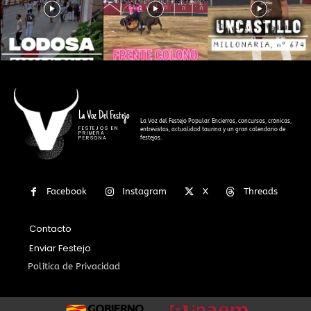
La Voz Del Festejo
La Voz del Festejo Popular. Encierros, concursos, crónicas,
FESTEJOS EN
entrevistas, actualidad taurina y un gran calendario de
PRIMERA
festejos.
PERSONA
Facebook
Instagram
X
Threads
Contacto
Enviar Festejo
Política de Privacidad