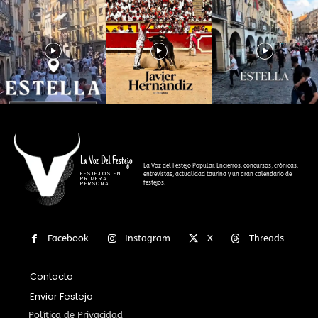
La Voz Del Festejo
La Voz del Festejo Popular. Encierros, concursos, crónicas,
FESTEJOS EN
entrevistas, actualidad taurina y un gran calendario de
PRIMERA
festejos.
PERSONA
Facebook
Instagram
X
Threads
Contacto
Enviar Festejo
Política de Privacidad