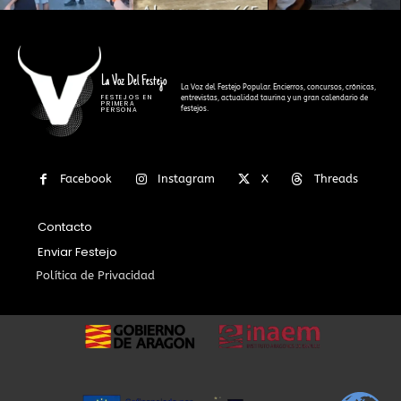
La Voz Del Festejo
La Voz del Festejo Popular. Encierros, concursos, crónicas,
FESTEJOS EN
entrevistas, actualidad taurina y un gran calendario de
PRIMERA
festejos.
PERSONA
Facebook
Instagram
X
Threads
Contacto
Enviar Festejo
Política de Privacidad