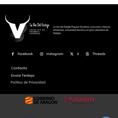
La Voz Del Festejo
La Voz del Festejo Popular. Encierros, concursos, crónicas,
FESTEJOS EN
entrevistas, actualidad taurina y un gran calendario de
PRIMERA
festejos.
PERSONA
Facebook
Instagram
X
Threads
Contacto
Enviar Festejo
Política de Privacidad