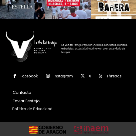
La Voz Del Festejo
La Voz del Festejo Popular. Encierros, concursos, crónicas,
FESTEJOS EN
entrevistas, actualidad taurina y un gran calendario de
PRIMERA
festejos.
PERSONA
Facebook
Instagram
X
Threads
Contacto
Enviar Festejo
Política de Privacidad