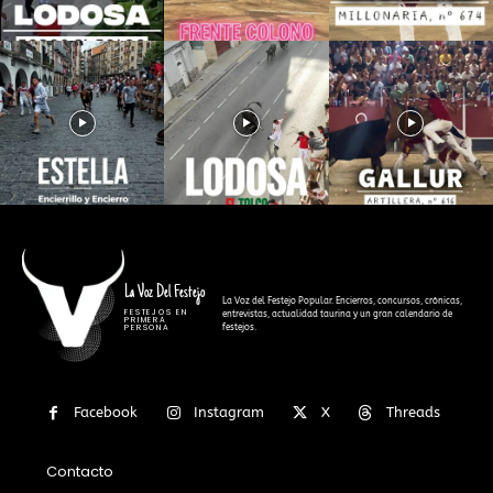
La Voz Del Festejo
La Voz del Festejo Popular. Encierros, concursos, crónicas,
FESTEJOS EN
entrevistas, actualidad taurina y un gran calendario de
PRIMERA
festejos.
PERSONA
Facebook
Instagram
X
Threads
Contacto