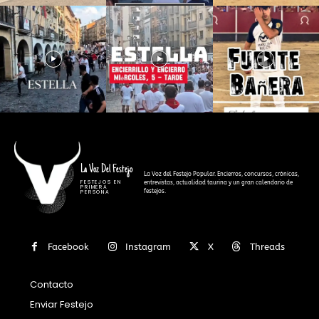
La Voz Del Festejo
La Voz del Festejo Popular. Encierros, concursos, crónicas,
FESTEJOS EN
entrevistas, actualidad taurina y un gran calendario de
PRIMERA
festejos.
PERSONA
Facebook
Instagram
X
Threads
Contacto
Enviar Festejo