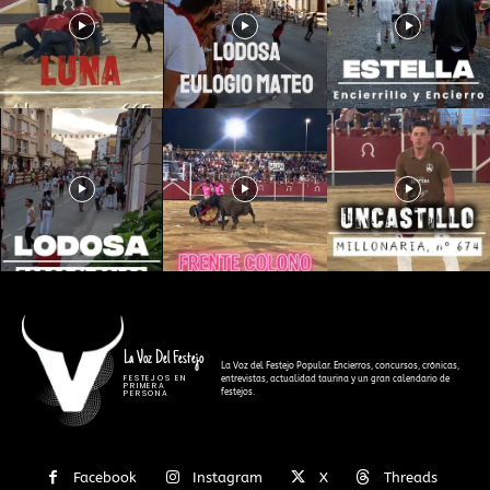
La Voz Del Festejo
La Voz del Festejo Popular. Encierros, concursos, crónicas,
FESTEJOS EN
entrevistas, actualidad taurina y un gran calendario de
PRIMERA
festejos.
PERSONA
Facebook
Instagram
X
Threads