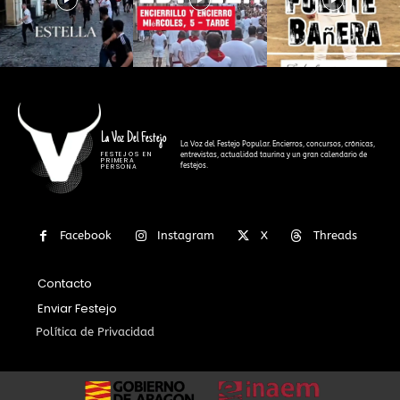
La Voz Del Festejo
La Voz del Festejo Popular. Encierros, concursos, crónicas,
FESTEJOS EN
entrevistas, actualidad taurina y un gran calendario de
PRIMERA
festejos.
PERSONA
Facebook
Instagram
X
Threads
Contacto
Enviar Festejo
Política de Privacidad