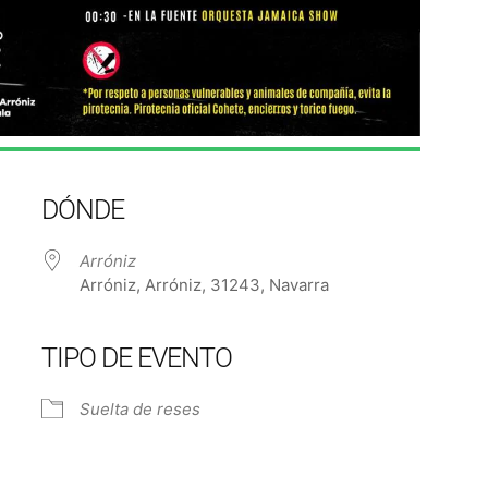
DÓNDE
Arróniz
Arróniz, Arróniz, 31243, Navarra
TIPO DE EVENTO
Suelta de reses
e Calendar
iCalendar
Off