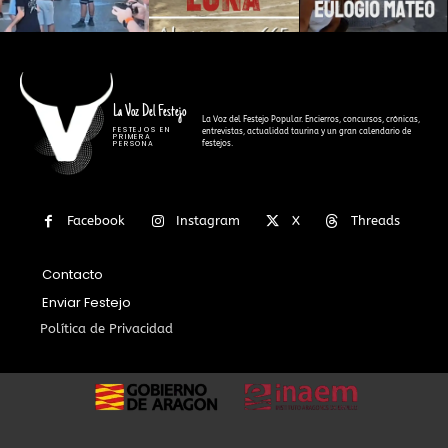
La Voz Del Festejo
La Voz del Festejo Popular. Encierros, concursos, crónicas,
FESTEJOS EN
entrevistas, actualidad taurina y un gran calendario de
PRIMERA
festejos.
PERSONA
Facebook
Instagram
X
Threads
Contacto
Enviar Festejo
Política de Privacidad