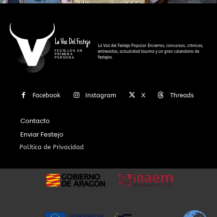
La Voz Del Festejo
La Voz del Festejo Popular. Encierros, concursos, crónicas,
FESTEJOS EN
entrevistas, actualidad taurina y un gran calendario de
PRIMERA
festejos.
PERSONA
Facebook
Instagram
X
Threads
Contacto
Enviar Festejo
Política de Privacidad