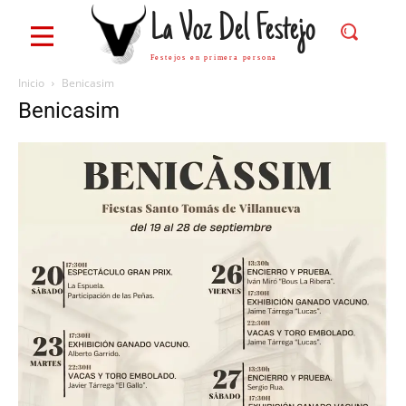
La Voz Del Festejo
Festejos en primera persona
Inicio
Benicasim
Benicasim