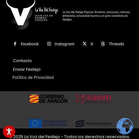
La Voz Del Festejo
La Voz del Festejo Popular. Encierros, concursos, crónicas,
FESTEJOS EN
entrevistas, actualidad taurina y un gran calendario de
PRIMERA
festejos.
PERSONA
Facebook
Instagram
X
Threads
Contacto
Enviar Festejo
Política de Privacidad
© 2025 La Voz del Festejo - Todos los derechos reservados.