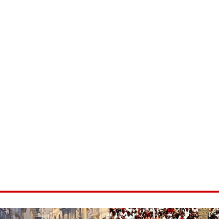
ice 365
Outlook Live