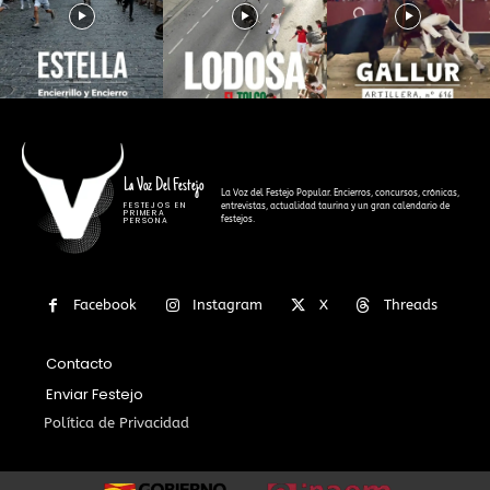
La Voz Del Festejo
La Voz del Festejo Popular. Encierros, concursos, crónicas,
FESTEJOS EN
entrevistas, actualidad taurina y un gran calendario de
PRIMERA
festejos.
PERSONA
Facebook
Instagram
X
Threads
Contacto
Enviar Festejo
Política de Privacidad