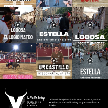
La Voz Del Festejo
La Voz del Festejo Popular. Encierros, concursos, crónicas,
FESTEJOS EN
entrevistas, actualidad taurina y un gran calendario de
PRIMERA
festejos.
PERSONA