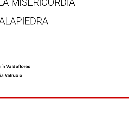
 LA MISERICORDIA
ALAPIEDRA
ría
Valdeflores
ría
Valrubio