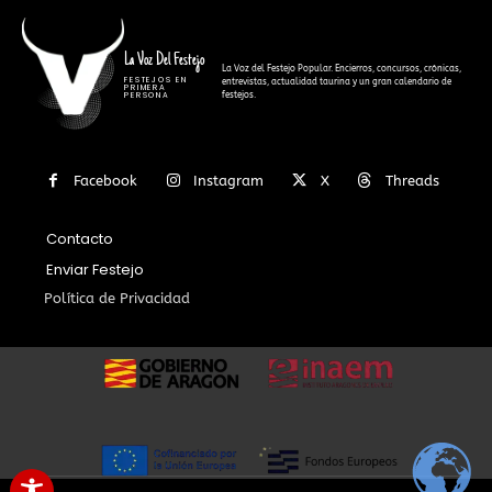
La Voz Del Festejo
La Voz del Festejo Popular. Encierros, concursos, crónicas,
FESTEJOS EN
entrevistas, actualidad taurina y un gran calendario de
PRIMERA
festejos.
PERSONA
Facebook
Instagram
X
Threads
Contacto
Enviar Festejo
Política de Privacidad