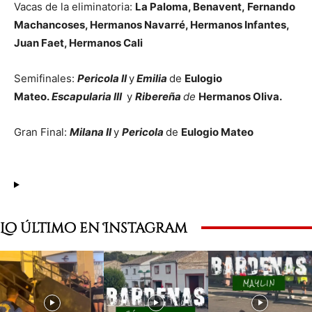
Vacas de la eliminatoria:
La Paloma,
Benavent,
Fernando
Machancoses, Hermanos Navarré, Hermanos Infantes,
Juan Faet, Hermanos Cali
Semifinales:
Pericola II
y
Emilia
de
Eulogio
Mateo.
Escapularia III
y
Ribereña
de
Hermanos Oliva.
Gran Final:
Milana II
y
Pericola
de
Eulogio Mateo
Lo último en Instagram