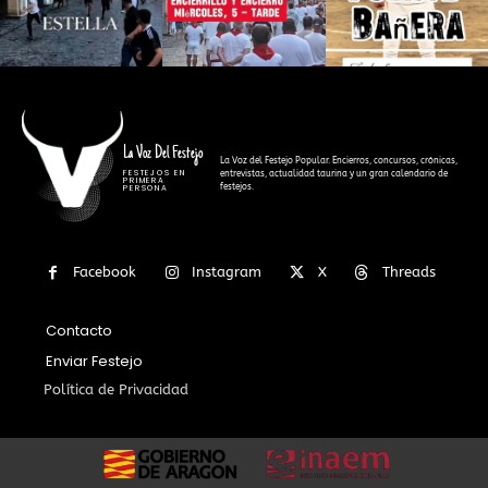
La Voz Del Festejo
La Voz del Festejo Popular. Encierros, concursos, crónicas,
FESTEJOS EN
entrevistas, actualidad taurina y un gran calendario de
PRIMERA
festejos.
PERSONA
Facebook
Instagram
X
Threads
Contacto
Enviar Festejo
Política de Privacidad