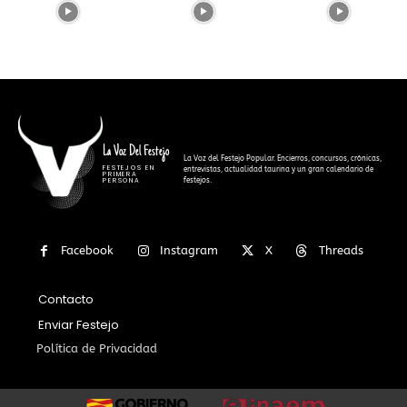
La Voz Del Festejo
La Voz del Festejo Popular. Encierros, concursos, crónicas,
FESTEJOS EN
entrevistas, actualidad taurina y un gran calendario de
PRIMERA
festejos.
PERSONA
Facebook
Instagram
X
Threads
Contacto
Enviar Festejo
Política de Privacidad