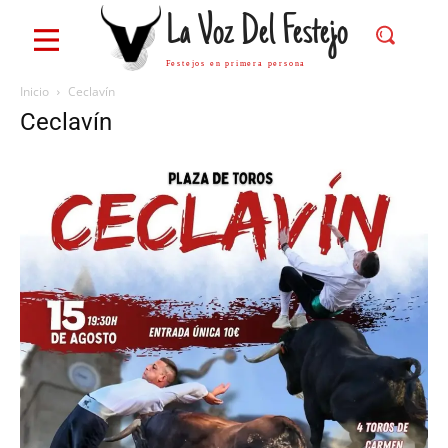
La Voz Del Festejo
Festejos en primera persona
Inicio
Ceclavín
Ceclavín