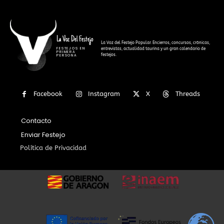
La Voz Del Festejo
La Voz del Festejo Popular. Encierros, concursos, crónicas,
FESTEJOS EN
entrevistas, actualidad taurina y un gran calendario de
PRIMERA
festejos.
PERSONA
Facebook
Instagram
X
Threads
Contacto
Enviar Festejo
Política de Privacidad