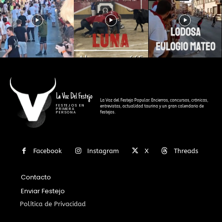
La Voz Del Festejo
La Voz del Festejo Popular. Encierros, concursos, crónicas,
FESTEJOS EN
entrevistas, actualidad taurina y un gran calendario de
PRIMERA
festejos.
PERSONA
Facebook
Instagram
X
Threads
Contacto
Enviar Festejo
Política de Privacidad