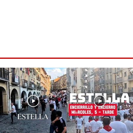
ice 365
Outlook Live