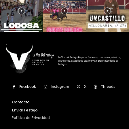
La Voz Del Festejo
La Voz del Festejo Popular. Encierros, concursos, crónicas,
FESTEJOS EN
entrevistas, actualidad taurina y un gran calendario de
PRIMERA
festejos.
PERSONA
Facebook
Instagram
X
Threads
Contacto
Enviar Festejo
Política de Privacidad