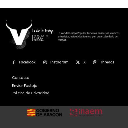
La Voz Del Festejo
La Voz del Festejo Popular. Encierros, concursos, crónicas,
FESTEJOS EN
entrevistas, actualidad taurina y un gran calendario de
PRIMERA
festejos.
PERSONA
Facebook
Instagram
X
Threads
Contacto
Enviar Festejo
Política de Privacidad