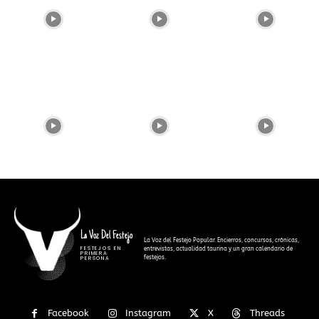
La Voz Del Festejo
La Voz del Festejo Popular. Encierros, concursos, crónicas,
FESTEJOS EN
entrevistas, actualidad taurina y un gran calendario de
PRIMERA
festejos.
PERSONA
Facebook
Instagram
X
Threads