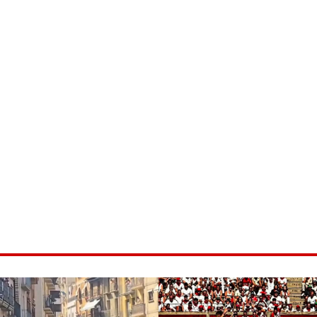
ice 365
Outlook Live