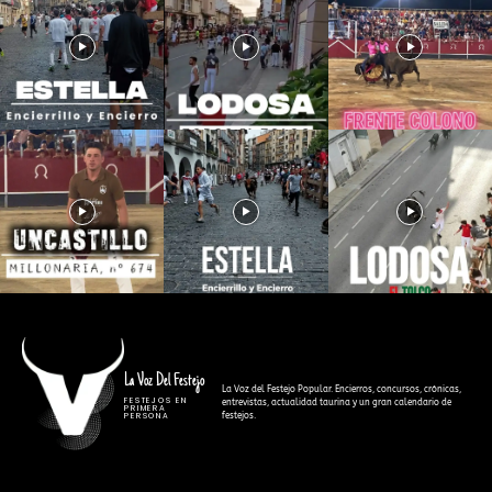
La Voz Del Festejo
La Voz del Festejo Popular. Encierros, concursos, crónicas,
FESTEJOS EN
entrevistas, actualidad taurina y un gran calendario de
PRIMERA
festejos.
PERSONA