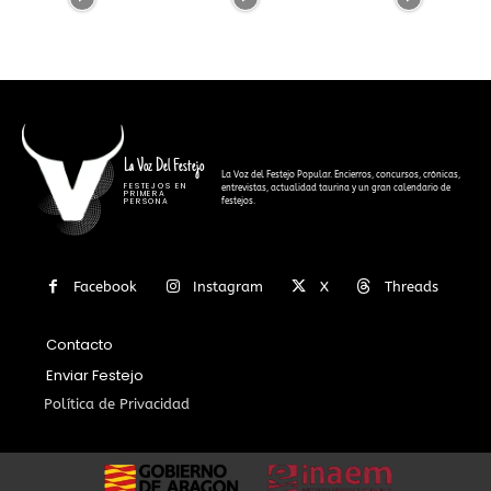
La Voz Del Festejo
La Voz del Festejo Popular. Encierros, concursos, crónicas,
FESTEJOS EN
entrevistas, actualidad taurina y un gran calendario de
PRIMERA
festejos.
PERSONA
Facebook
Instagram
X
Threads
Contacto
Enviar Festejo
Política de Privacidad