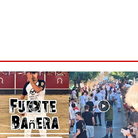
ice 365
Outlook Live