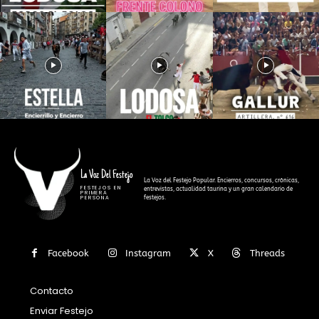
La Voz Del Festejo
La Voz del Festejo Popular. Encierros, concursos, crónicas,
FESTEJOS EN
entrevistas, actualidad taurina y un gran calendario de
PRIMERA
festejos.
PERSONA
Facebook
Instagram
X
Threads
Contacto
Enviar Festejo