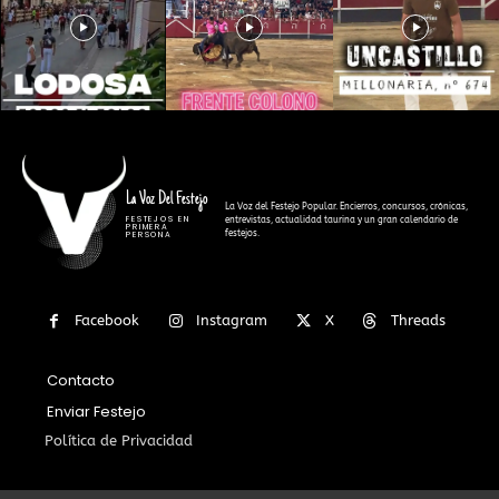
La Voz Del Festejo
La Voz del Festejo Popular. Encierros, concursos, crónicas,
FESTEJOS EN
entrevistas, actualidad taurina y un gran calendario de
PRIMERA
festejos.
PERSONA
Facebook
Instagram
X
Threads
Contacto
Enviar Festejo
Política de Privacidad