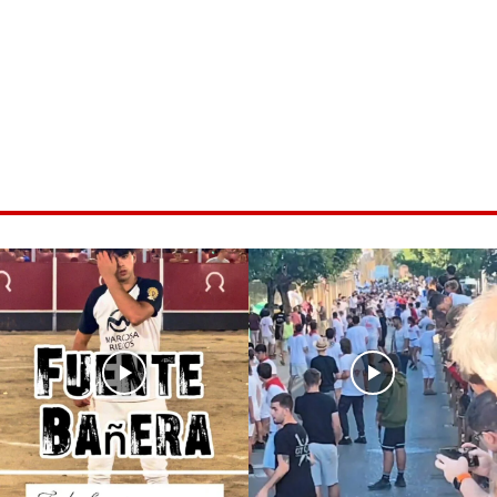
ice 365
Outlook Live