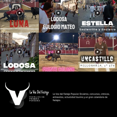
La Voz Del Festejo
La Voz del Festejo Popular. Encierros, concursos, crónicas,
FESTEJOS EN
entrevistas, actualidad taurina y un gran calendario de
PRIMERA
festejos.
PERSONA