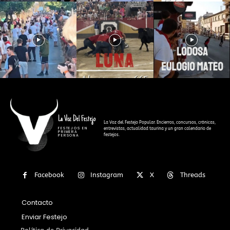
La Voz Del Festejo
La Voz del Festejo Popular. Encierros, concursos, crónicas,
FESTEJOS EN
entrevistas, actualidad taurina y un gran calendario de
PRIMERA
festejos.
PERSONA
Facebook
Instagram
X
Threads
Contacto
Enviar Festejo