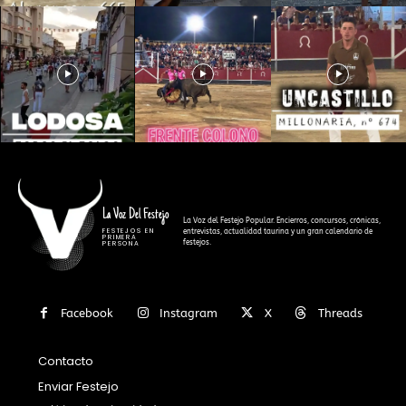
La Voz Del Festejo
La Voz del Festejo Popular. Encierros, concursos, crónicas,
FESTEJOS EN
entrevistas, actualidad taurina y un gran calendario de
PRIMERA
festejos.
PERSONA
Facebook
Instagram
X
Threads
Contacto
Enviar Festejo