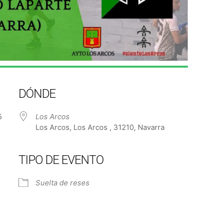
DÓNDE
025
Los Arcos
Los Arcos, Los Arcos , 31210, Navarra
TIPO DE EVENTO
e Calendar
iCalendar
Off
Suelta de reses