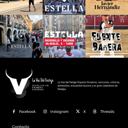
La Voz Del Festejo
La Voz del Festejo Popular. Encierros, concursos, crónicas,
FESTEJOS EN
entrevistas, actualidad taurina y un gran calendario de
PRIMERA
festejos.
PERSONA
Facebook
Instagram
X
Threads
Contacto