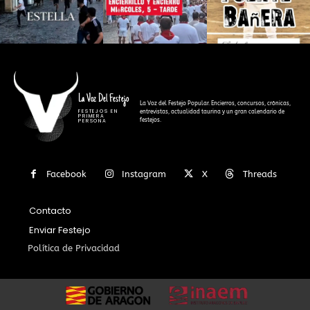
La Voz Del Festejo
La Voz del Festejo Popular. Encierros, concursos, crónicas,
FESTEJOS EN
entrevistas, actualidad taurina y un gran calendario de
PRIMERA
festejos.
PERSONA
Facebook
Instagram
X
Threads
Contacto
Enviar Festejo
Política de Privacidad