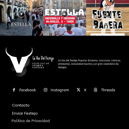
La Voz Del Festejo
La Voz del Festejo Popular. Encierros, concursos, crónicas,
FESTEJOS EN
entrevistas, actualidad taurina y un gran calendario de
PRIMERA
festejos.
PERSONA
Facebook
Instagram
X
Threads
Contacto
Enviar Festejo
Política de Privacidad