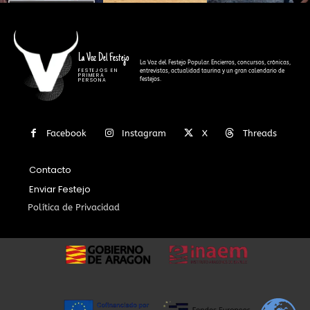
La Voz Del Festejo
La Voz del Festejo Popular. Encierros, concursos, crónicas,
FESTEJOS EN
entrevistas, actualidad taurina y un gran calendario de
PRIMERA
festejos.
PERSONA
Facebook
Instagram
X
Threads
Contacto
Enviar Festejo
Política de Privacidad