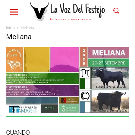
La Voz Del Festejo
Festejos en primera persona
Inicio
Meliana
Meliana
CUÁNDO