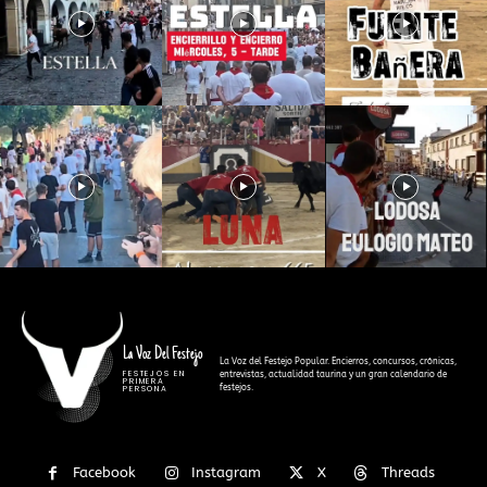
La Voz Del Festejo
La Voz del Festejo Popular. Encierros, concursos, crónicas,
FESTEJOS EN
entrevistas, actualidad taurina y un gran calendario de
PRIMERA
festejos.
PERSONA
Facebook
Instagram
X
Threads