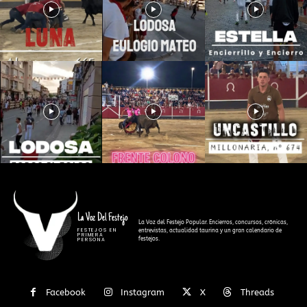
La Voz Del Festejo
La Voz del Festejo Popular. Encierros, concursos, crónicas,
FESTEJOS EN
entrevistas, actualidad taurina y un gran calendario de
PRIMERA
festejos.
PERSONA
Facebook
Instagram
X
Threads