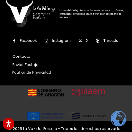
La Voz Del Festejo
La Voz del Festejo Popular. Encierros, concursos, crónicas,
FESTEJOS EN
entrevistas, actualidad taurina y un gran calendario de
PRIMERA
festejos.
PERSONA
Facebook
Instagram
X
Threads
Contacto
Enviar Festejo
Política de Privacidad
© 2025 La Voz del Festejo - Todos los derechos reservados.