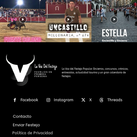
La Voz Del Festejo
La Voz del Festejo Popular. Encierros, concursos, crónicas,
FESTEJOS EN
entrevistas, actualidad taurina y un gran calendario de
PRIMERA
festejos.
PERSONA
Facebook
Instagram
X
Threads
Contacto
Enviar Festejo
Política de Privacidad