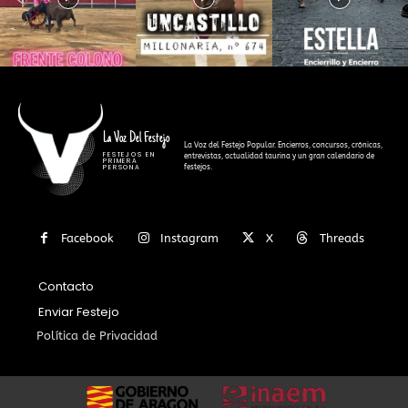
La Voz Del Festejo
La Voz del Festejo Popular. Encierros, concursos, crónicas,
FESTEJOS EN
entrevistas, actualidad taurina y un gran calendario de
PRIMERA
festejos.
PERSONA
Facebook
Instagram
X
Threads
Contacto
Enviar Festejo
Política de Privacidad