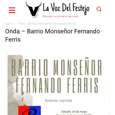
La Voz Del Festejo
Festejos en primera persona
Inicio
Onda – Barrio Monseñor Fernando Ferris
Onda – Barrio Monseñor Fernando
Ferris