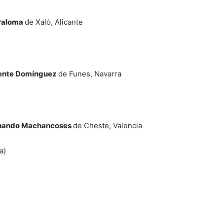
Paloma
de Xaló, Alicante
ente Domínguez
de Funes, Navarra
nando Machancoses
de Cheste, Valencia
a)