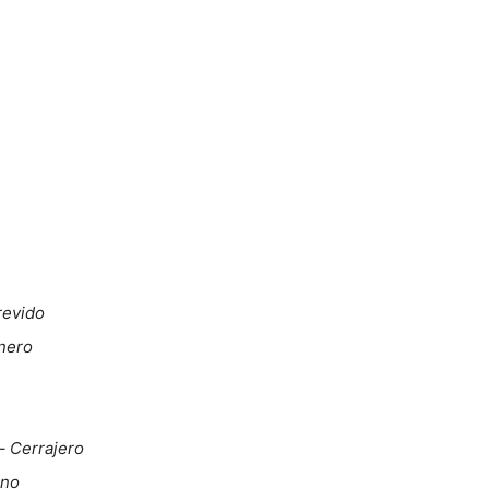
revido
nero
–
Cerrajero
ino